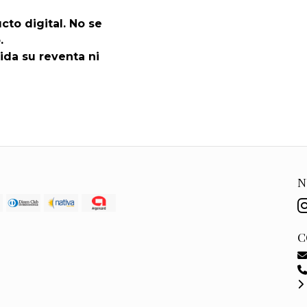
cto digital. No se
.
ida su reventa ni
N
C