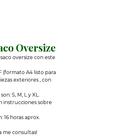
aco Oversize
 saco oversize con este
(formato A4 listo para
iezas exteriores , con
on: S, M, L y XL.
 instrucciones sobre
 16 horas aprox.
 me consultas!